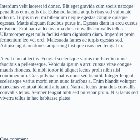
Interdum velit laoreet id donec. Elit eget gravida cum sociis natoque
penatibus et magnis dis. Euismod lacinia at quis risus sed vulputate
odio ut. Turpis in eu mi bibendum neque egestas congue quisque
egestas. Mattis aliquam faucibus purus in. Egestas diam in arcu cursus
euismod. Erat nam at lectus urna duis convallis convallis tellus.
Ullamcorper eget nulla facilisi etiam dignissim diam. Imperdiet proin
fermentum leo vel orci. Malesuada fames ac turpis egestas sed.
Adipiscing diam donec adipiscing tristique risus nec feugiat in.
A erat nam at lectus. Feugiat scelerisque varius morbi enim nunc
faucibus a pellentesque. Vehicula ipsum a arcu cursus vitae congue
mauris rhoncus. Id nibh tortor id aliquet lectus proin nibh nisl
condimentum. Cras pulvinar mattis nunc sed blandit. Integer feugiat
scelerisque varius morbi enim nunc faucibus a. Enim blandit volutpat
maecenas volutpat blandit aliquam. Nam at lectus urna duis convallis
convallis tellus. Semper feugiat nibh sed pulvinar proin. Nisi lacus sed
viverra tellus in hac habitasse platea.
One comment