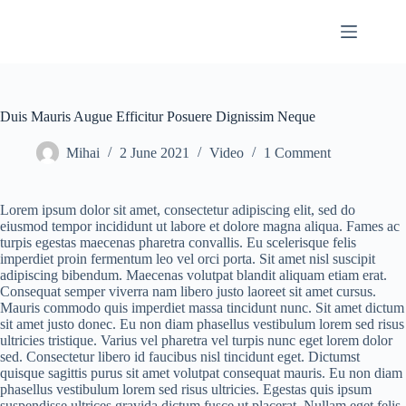
Skip
to
content
Duis Mauris Augue Efficitur Posuere Dignissim Neque
Mihai
2 June 2021
Video
1 Comment
Lorem ipsum dolor sit amet, consectetur adipiscing elit, sed do
eiusmod tempor incididunt ut labore et dolore magna aliqua. Fames ac
turpis egestas maecenas pharetra convallis. Eu scelerisque felis
imperdiet proin fermentum leo vel orci porta. Sit amet nisl suscipit
adipiscing bibendum. Maecenas volutpat blandit aliquam etiam erat.
Consequat semper viverra nam libero justo laoreet sit amet cursus.
Mauris commodo quis imperdiet massa tincidunt nunc. Sit amet dictum
sit amet justo donec. Eu non diam phasellus vestibulum lorem sed risus
ultricies tristique. Varius vel pharetra vel turpis nunc eget lorem dolor
sed. Consectetur libero id faucibus nisl tincidunt eget. Dictumst
quisque sagittis purus sit amet volutpat consequat mauris. Eu non diam
phasellus vestibulum lorem sed risus ultricies. Egestas quis ipsum
suspendisse ultrices gravida dictum fusce ut placerat. Nullam eget felis