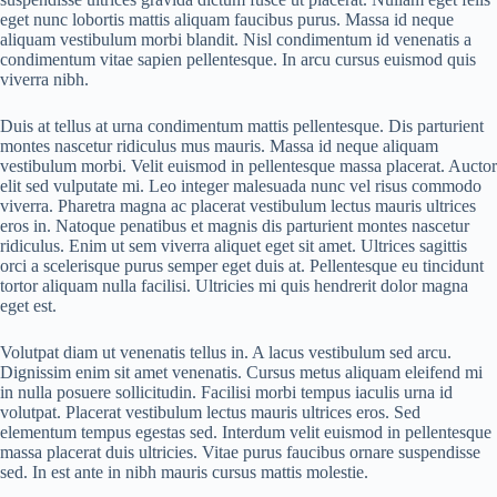
eget nunc lobortis mattis aliquam faucibus purus. Massa id neque
aliquam vestibulum morbi blandit. Nisl condimentum id venenatis a
condimentum vitae sapien pellentesque. In arcu cursus euismod quis
viverra nibh.
Duis at tellus at urna condimentum mattis pellentesque. Dis parturient
montes nascetur ridiculus mus mauris. Massa id neque aliquam
vestibulum morbi. Velit euismod in pellentesque massa placerat. Auctor
elit sed vulputate mi. Leo integer malesuada nunc vel risus commodo
viverra. Pharetra magna ac placerat vestibulum lectus mauris ultrices
eros in. Natoque penatibus et magnis dis parturient montes nascetur
ridiculus. Enim ut sem viverra aliquet eget sit amet. Ultrices sagittis
orci a scelerisque purus semper eget duis at. Pellentesque eu tincidunt
tortor aliquam nulla facilisi. Ultricies mi quis hendrerit dolor magna
eget est.
Volutpat diam ut venenatis tellus in. A lacus vestibulum sed arcu.
Dignissim enim sit amet venenatis. Cursus metus aliquam eleifend mi
in nulla posuere sollicitudin. Facilisi morbi tempus iaculis urna id
volutpat. Placerat vestibulum lectus mauris ultrices eros. Sed
elementum tempus egestas sed. Interdum velit euismod in pellentesque
massa placerat duis ultricies. Vitae purus faucibus ornare suspendisse
sed. In est ante in nibh mauris cursus mattis molestie.